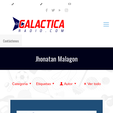
+57 321 897 8219
+57 320 567 4556
info@lagalacticaradio.com
Contáctenos
Jhonatan Malagon
Categoria
Etiquetas
Autor
Ver todo