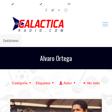
+57 321 897 8219
+57 320 567 4556
info@lagalacticaradio.com
Contáctenos
Alvaro Ortega
Categoria
Etiquetas
Autor
Ver todo