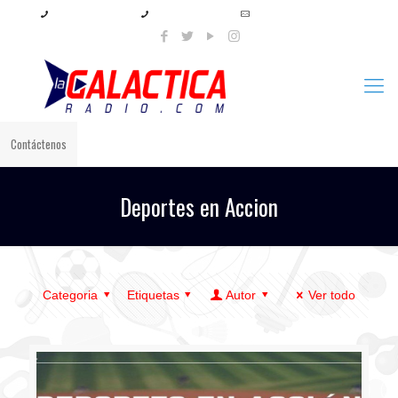
+57 321 897 8219
+57 320 567 4556
info@lagalacticaradio.com
Contáctenos
Deportes en Accion
Categoria
Etiquetas
Autor
Ver todo