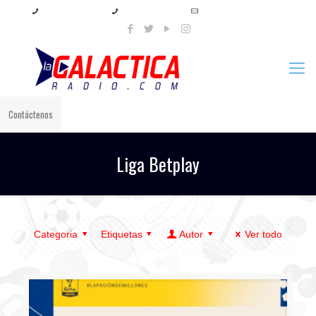
+57 321 897 8219
+57 320 567 4556
info@lagalacticaradio.com
Contáctenos
Liga Betplay
Categoria
Etiquetas
Autor
Ver todo