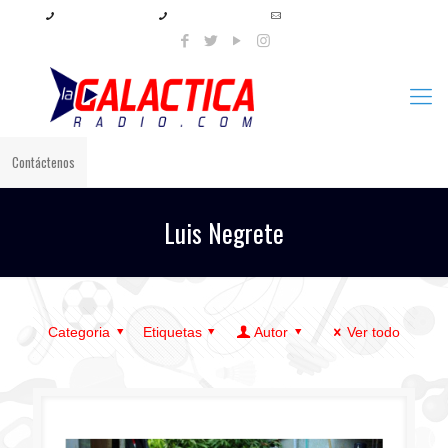
+57 321 897 8219
+57 320 567 4556
info@lagalacticaradio.com
Contáctenos
Luis Negrete
Categoria
Etiquetas
Autor
Ver todo