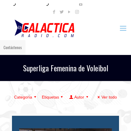
+57 321 897 8219
+57 320 567 4556
info@lagalacticaradio.com
Contáctenos
Superliga Femenina de Voleibol
Categoria
Etiquetas
Autor
Ver todo