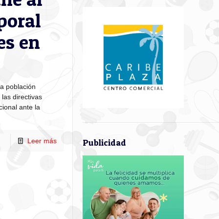
poral
es en
a población
las directivas
ional ante la
Leer más
Publicidad