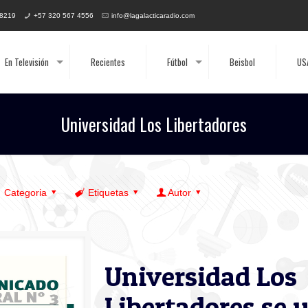
 8219
+57 320 567 4556
info@lagalacticaradio.com
En Televisión
Recientes
Fútbol
Beisbol
US
Universidad Los Libertadores
Categoria
Etiquetas
Autor
Universidad Los
Libertadores se u