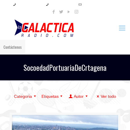
+57 321 897 8219
+57 320 567 4556
info@lagalacticaradio.com
Contáctenos
SocoedadPortuariaDeCrtagena
Categoria
Etiquetas
Autor
Ver todo