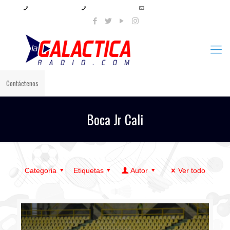
+57 321 897 8219
+57 320 567 4556
info@lagalacticaradio.com
Contáctenos
Boca Jr Cali
Categoria
Etiquetas
Autor
Ver todo