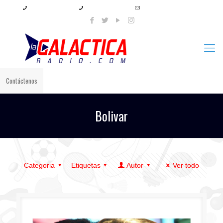
+57 321 897 8219
+57 320 567 4556
info@lagalacticaradio.com
Contáctenos
Bolivar
Categoria
Etiquetas
Autor
Ver todo