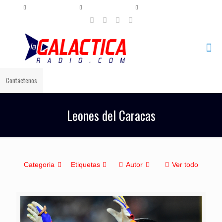
+57 321 897 8219
+57 320 567 4556
info@lagalacticaradio.com
Contáctenos
Leones del Caracas
Categoria
Etiquetas
Autor
Ver todo